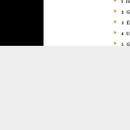
1
I
2
G
3
É
4
U
5
G
6
S
7
M
8
I
9
T
10
11
P
12