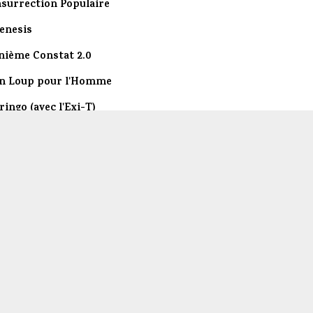
nsurrection Populaire
enesis
nième Constat 2.0
n Loup pour l'Homme
ringo (avec l'Exi-T)
OS
outon Noir
ndiffusable
our de Babel
Silence Radio (avec Dogma'tik)
ose Syndi-kal
One Love