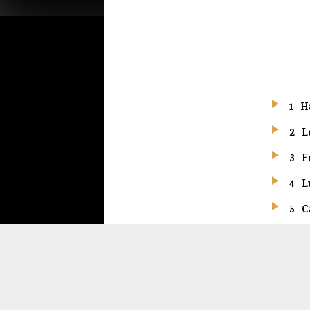
1
H
2
L
3
F
4
L
5
C
6
P
7
A
8
I